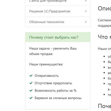
Сайты для производств
Опи
Решения 1С:Предприятие
Системн
Облачные технологии
поддерж
Что 
Почему стоит выбрать нас?
Наша задача - увеличить Ваш
Наши сп
объем продаж
о
Re
Наши преимущества:
в
ве
Оперативность
б
Отсутствие предоплаты
п
в 
Возможность работы за %
т
Беремся за сложные вопросы
Поч