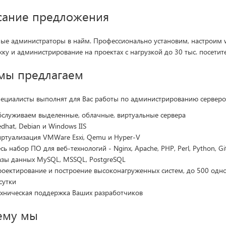
сание предложения
ые администраторы в найм. Профессионально установим, настроим w
ку и администрирование на проектах с нагрузкой до 30 тыс. посетите
мы предлагаем
ециалисты выполнят для Вас работы по администрированию серверо
бслуживаем выделенные, облачные, виртуальные сервера
dhat, Debian и Windows IIS
иртуализация VMWare Esxi, Qemu и Hyper-V
сь набор ПО для веб-технологий - Nginx, Apache, PHP, Perl, Python, Git
азы данных MySQL, MSSQL, PostgreSQL
роектирование и построение высоконагруженных систем, до 500 одно
сутки
ехническая поддержка Ваших разработчиков
ему мы