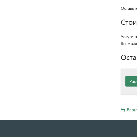
Оставьт
Стои
Услуги 
Вы може
Оста
Рас
Верн