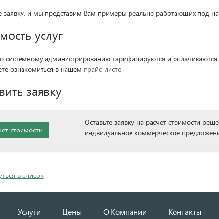
е заявку, и мы представим Вам примеры реально работающих под н
мость услуг
по системному администрированию тарифицируются и оплачиваются н
те ознакомиться в нашем
прайс-листе
вить заявку
Оставьте заявку на расчет стоимости реш
чет стоимости
индвидуальное коммерческое предложен
уться в список
Услуги
Цены
О Компании
Контакты